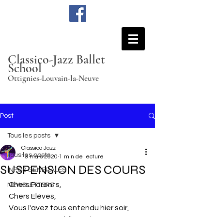
Classico-Jazz Ballet
School
Ottignies-Louvain-la-Neuve
Post
Tous les posts
Classico Jazz
Tous les posts
13 mars 2020
1 min de lecture
SUSPENSION DES COURS
INFOS GENERALES
Chers Parents,
NEWSLETTERS
Chers Elèves,
Vous l'avez tous entendu hier soir, 