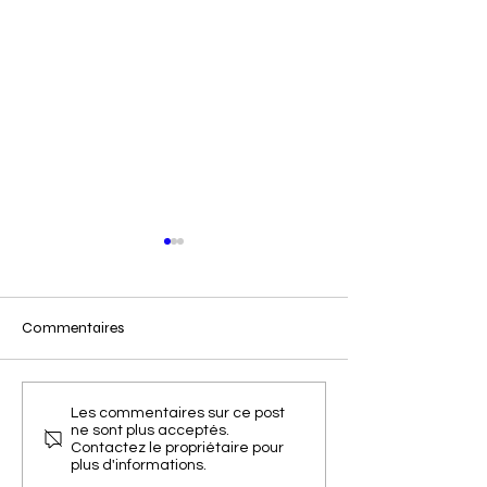
Commentaires
Inscriptions et horaires
Classico-Jazz s'o
Les commentaires sur ce post
ne sont plus acceptés.
2025-2026
BEST OF pour ses
Contactez le propriétaire pour
plus d'informations.